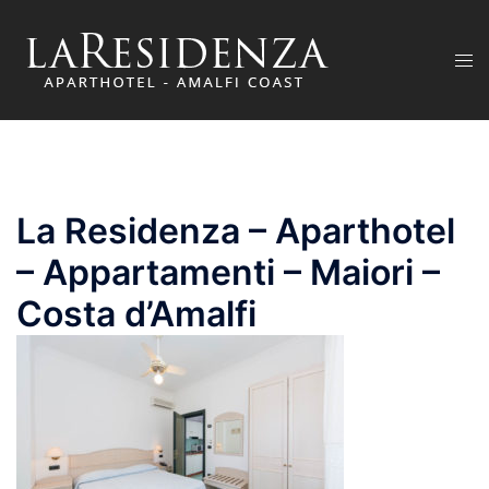
Vai
al
Mos
contenuto
men
La Residenza – Aparthotel
– Appartamenti – Maiori –
Costa d’Amalfi